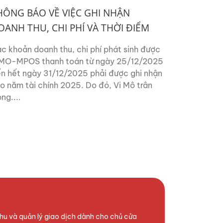
HÔNG BÁO VỀ VIỆC GHI NHẬN
OANH THU, CHI PHÍ VÀ THỜI ĐIỂM
UẤT HÓA ĐƠN NĂM TÀI CHÍNH...
c khoản doanh thu, chi phí phát sinh được
MO-MPOS thanh toán từ ngày 25/12/2025
n hết ngày 31/12/2025 phải được ghi nhận
o năm tài chính 2025. Do đó, Vi Mô trân
ọng....
hu và quản lý giao dịch dành cho chủ cửa