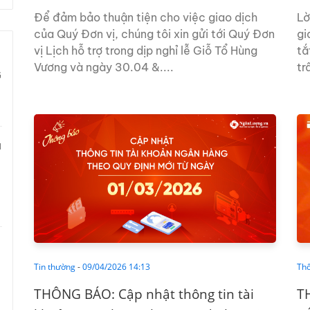
NĂM...
hà
Để đảm bảo thuận tiện cho việc giao dịch
Lờ
của Quý Đơn vị, chúng tôi xin gửi tới Quý Đơn
gi
vị Lịch hỗ trợ trong dịp nghỉ lễ Giỗ Tổ Hùng
tắ
Vương và ngày 30.04 &....
tr
G
N
Tin thường
-
09/04/2026 14:13
Th
THÔNG BÁO: Cập nhật thông tin tài
T