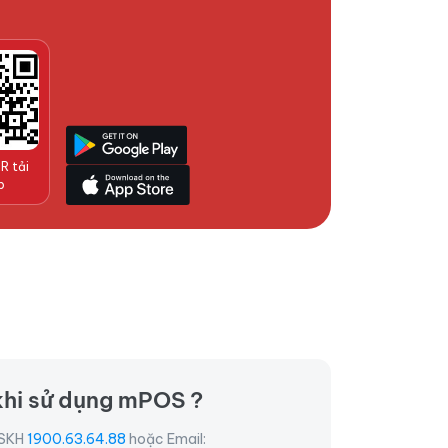
R tải
p
khi sử dụng mPOS ?
 CSKH
1900.63.64.88
hoặc Email: