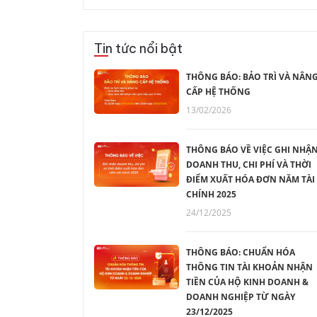
Tin tức nổi bật
THÔNG BÁO: BẢO TRÌ VÀ NÂN
CẤP HỆ THỐNG
13/02/2026
THÔNG BÁO VỀ VIỆC GHI NHẬ
DOANH THU, CHI PHÍ VÀ THỜI
ĐIỂM XUẤT HÓA ĐƠN NĂM TÀI
CHÍNH 2025
24/12/2025
THÔNG BÁO: CHUẨN HÓA
THÔNG TIN TÀI KHOẢN NHẬN
TIỀN CỦA HỘ KINH DOANH &
DOANH NGHIỆP TỪ NGÀY
23/12/2025