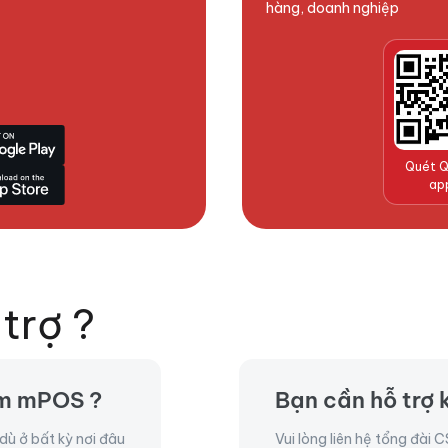
hàng, doanh nghiệp
Quét Q
ap
trợ ?
ẩm mPOS ?
Bạn cần hỗ trợ 
dù ở bất kỳ nơi đâu
Vui lòng liên hệ tổng đài