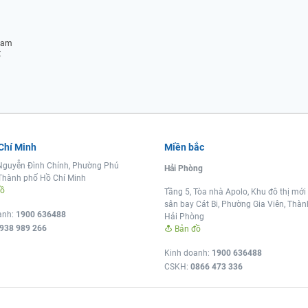
Nam
ố
 Chí Minh
Miền bắc
Nguyễn Đình Chính, Phường Phú
Hải Phòng
Thành phố Hồ Chí Minh
đồ
Tầng 5, Tòa nhà Apolo, Khu đô thị mới
sân bay Cát Bi, Phường Gia Viên, Thà
anh:
1900 636488
Hải Phòng
938 989 266
Bản đồ
Kinh doanh:
1900 636488
CSKH:
0866 473 336