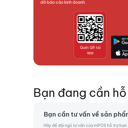
dõi báo cáo kinh doanh.
Quét QR tải
app
Bạn đang cần hỗ 
Bạn cần tư vấn về sản ph
Hãy để đội ngũ tư vấn của mPOS hỗ trợ bạn 