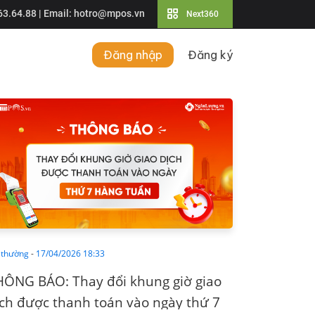
63.64.88
| Email:
hotro@mpos.vn
Next360
Đăng nhập
Đăng ký
 thường
-
17/04/2026 18:33
HÔNG BÁO: Thay đổi khung giờ giao
ch được thanh toán vào ngày thứ 7