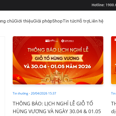
Hotline:
1900.
ang chủ
Giới thiệu
Giải pháp
Shop
Tin tức
Hỗ trợ
Liên hệ
Tin thường
-
20/04/2026 15:37
Tin
THÔNG BÁO: LỊCH NGHỈ LỄ GIỖ TỔ
T
HÙNG VƯƠNG VÀ NGÀY 30.04 & 01.05
dị