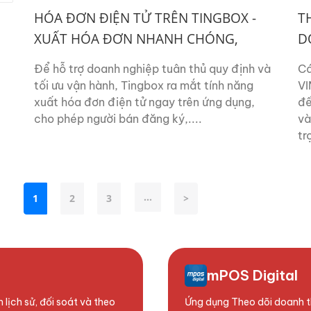
HÓA ĐƠN ĐIỆN TỬ TRÊN TINGBOX -
T
XUẤT HÓA ĐƠN NHANH CHÓNG,
D
QUẢN LÝ DỄ DÀNG CÙNG...
X
Để hỗ trợ doanh nghiệp tuân thủ quy định và
Cá
tối ưu vận hành, Tingbox ra mắt tính năng
VI
xuất hóa đơn điện tử ngay trên ứng dụng,
đế
cho phép người bán đăng ký,....
và
tr
...
1
2
3
>
mPOS Digital
lịch sử, đối soát và theo
Ứng dụng Theo dõi doanh t