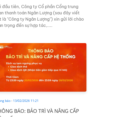
ng...
i đầu tiên, Công ty Cổ phần Cổng trung
an thanh toán Ngân Lượng (sau đây viết
t là "Công ty Ngân Lượng") xin gửi lời chào
ân trọng đến sự hợp tác,....
ông báo
-
13/02/2026 11:21
HÔNG BÁO: BẢO TRÌ VÀ NÂNG CẤP