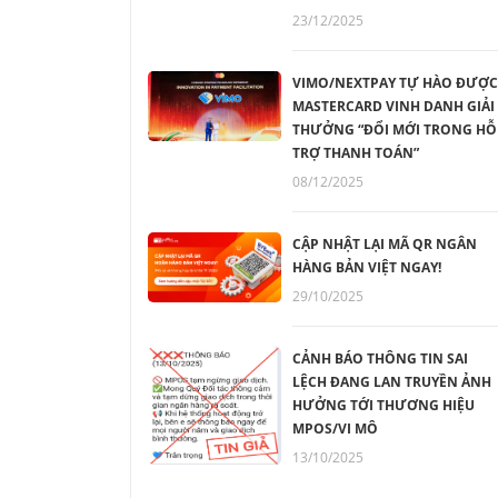
23/12/2025
VIMO/NEXTPAY TỰ HÀO ĐƯỢC
MASTERCARD VINH DANH GIẢI
THƯỞNG “ĐỔI MỚI TRONG HỖ
TRỢ THANH TOÁN”
08/12/2025
CẬP NHẬT LẠI MÃ QR NGÂN
HÀNG BẢN VIỆT NGAY!
29/10/2025
CẢNH BÁO THÔNG TIN SAI
LỆCH ĐANG LAN TRUYỀN ẢNH
HƯỞNG TỚI THƯƠNG HIỆU
MPOS/VI MÔ
13/10/2025