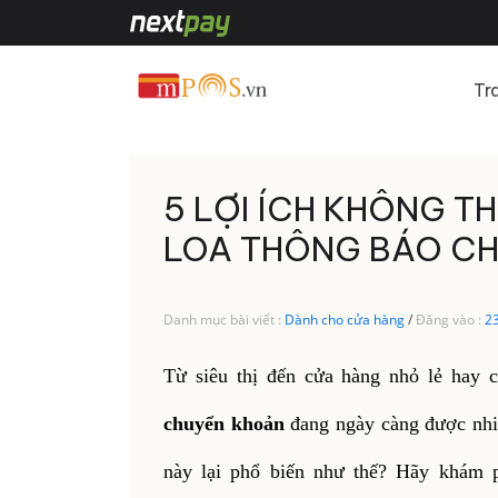
Tr
5 LỢI ÍCH KHÔNG T
LOA THÔNG BÁO C
Danh mục bài viết :
Dành cho cửa hàng
/
Đăng vào :
2
Từ siêu thị đến cửa hàng nhỏ lẻ hay c
chuyển khoản
đang ngày càng được nhiề
này lại phổ biến như thế? Hãy khám p