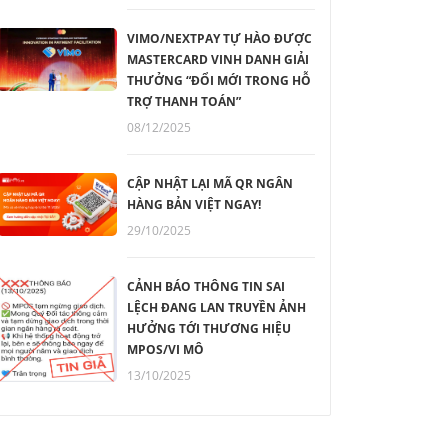
VIMO/NEXTPAY TỰ HÀO ĐƯỢC
MASTERCARD VINH DANH GIẢI
THƯỞNG “ĐỔI MỚI TRONG HỖ
TRỢ THANH TOÁN”
08/12/2025
CẬP NHẬT LẠI MÃ QR NGÂN
HÀNG BẢN VIỆT NGAY!
29/10/2025
CẢNH BÁO THÔNG TIN SAI
LỆCH ĐANG LAN TRUYỀN ẢNH
HƯỞNG TỚI THƯƠNG HIỆU
MPOS/VI MÔ
13/10/2025