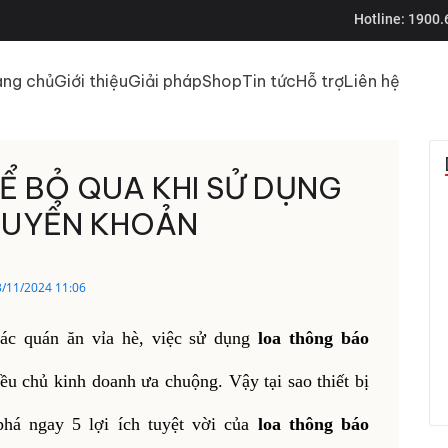
Hotline:
1900.
ang chủ
Giới thiệu
Giải pháp
Shop
Tin tức
Hỗ trợ
Liên hệ
HỂ BỎ QUA KHI SỬ DỤNG
HUYỂN KHOẢN
3/11/2024 11:06
ác quán ăn vỉa hè, việc sử dụng
loa thông báo
u chủ kinh doanh ưa chuộng. Vậy tại sao thiết bị
há ngay 5 lợi ích tuyệt vời của
loa thông báo