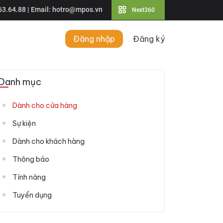
63.64.88
| Email:
hotro@mpos.vn
Next360
Đăng nhập
Đăng ký
Danh mục
Dành cho cửa hàng
Sự kiện
Dành cho khách hàng
Thông báo
Tính năng
Tuyển dụng