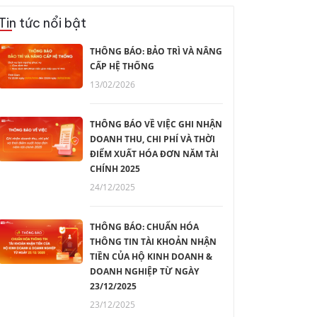
Tin tức nổi bật
THÔNG BÁO: BẢO TRÌ VÀ NÂNG
CẤP HỆ THỐNG
13/02/2026
THÔNG BÁO VỀ VIỆC GHI NHẬN
DOANH THU, CHI PHÍ VÀ THỜI
ĐIỂM XUẤT HÓA ĐƠN NĂM TÀI
CHÍNH 2025
24/12/2025
THÔNG BÁO: CHUẨN HÓA
THÔNG TIN TÀI KHOẢN NHẬN
TIỀN CỦA HỘ KINH DOANH &
DOANH NGHIỆP TỪ NGÀY
23/12/2025
23/12/2025