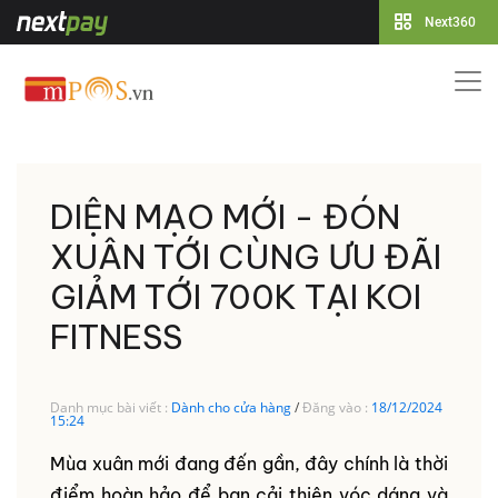
Next360
DIỆN MẠO MỚI - ĐÓN
XUÂN TỚI CÙNG ƯU ĐÃI
GIẢM TỚI 700K TẠI KOI
FITNESS
Danh mục bài viết :
Dành cho cửa hàng
/
Đăng vào :
18/12/2024
15:24
Mùa xuân mới đang đến gần, đây chính là thời
điểm hoàn hảo để bạn cải thiện vóc dáng và