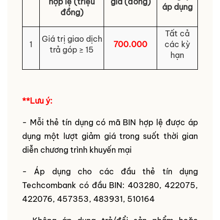
hợp lệ (triệu
giá (đồng)
áp dụng
đồng)
Tất cả
Giá trị giao dịch
1
700.000
các kỳ
trả góp ≥ 15
hạn
**Lưu ý:
- Mỗi thẻ tín dụng có mã BIN hợp lệ được áp
dụng một lượt giảm giá trong suốt thời gian
diễn chương trình khuyến mại
- Áp dụng cho các đầu thẻ tín dụng
Techcombank có đầu BIN: 403280, 422075,
422076, 457353, 483931, 510164