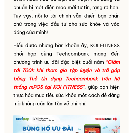
chuẩn bị một diện mạo mới tự tin, rạng rỡ hơn.
Tuy vậy, nỗi lo tài chính vẫn khiến bạn chần
chừ trong việc đầu tư cho sức khỏe và vóc
dáng của mình!
Hiểu được những băn khoăn ấy, KOI FITNESS
phối hợp cùng Techcombank mang đến
chương trình ưu đãi đặc biệt cuối năm
“Giảm
tới 700k khi tham gia tập luyện và trả góp
bằng Thẻ tín dụng Techcombank trên hệ
thống mPOS tại KOI FITNESS”
, giúp bạn hiện
thực hóa mục tiêu sức khỏe một cách dễ dàng
mà không cần lăn tăn về chi phí.